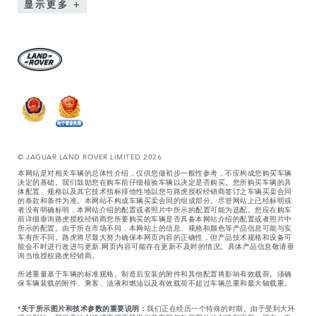
显示更多
© JAGUAR LAND ROVER LIMITED 2026
本网站是对相关车辆的总体性介绍，仅供您做初步一般性参考，不应构成您购买车辆
决定的基础。我们鼓励您在购车前仔细核验车辆以决定是否购买。您所购买车辆的具
体配置、规格以及其它技术指标排他性地以您与路虎授权经销商签订之车辆买卖合同
的条款和条件为准。本网站不构成车辆买卖合同的组成部分。尽管网站上已经标明或
者没有明确标明，本网站介绍的配置或者照片中所示的配置可能为选配。您应在购车
前详细垂询路虎授权经销商您所要购买的车辆是否具备本网站介绍的配置或者照片中
所示的配置。由于所在市场不同，本网站上的信息、规格和颜色等产品信息可能与实
车有所不同。路虎将尽最大努力确保本网页内容的正确性，但产品技术规格和设备可
能会不时进行改进与更新,网页内容可能存在更新不及时的情况。具体产品信息敬请垂
询当地授权路虎经销商。
所述重量基于车辆的标准规格。制造后安装的附件和其他配置将影响有效载荷。须确
保车辆装载的附件、乘客、油液和燃油以及有效载荷不超过车辆总重和最大轴载重。
*
关于所示图片和技术参数的重要说明：
我们正在经历一个特殊的时期。由于受到大环