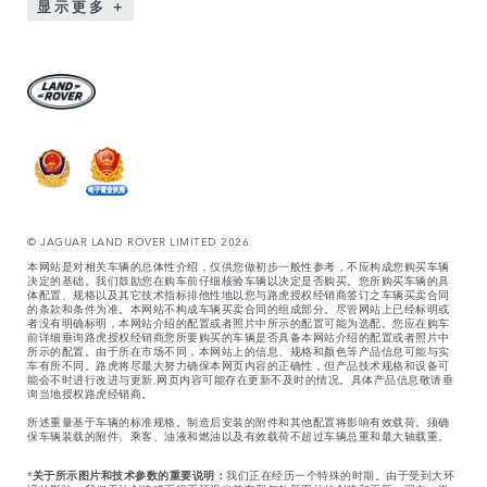
显示更多
© JAGUAR LAND ROVER LIMITED 2026
本网站是对相关车辆的总体性介绍，仅供您做初步一般性参考，不应构成您购买车辆
决定的基础。我们鼓励您在购车前仔细核验车辆以决定是否购买。您所购买车辆的具
体配置、规格以及其它技术指标排他性地以您与路虎授权经销商签订之车辆买卖合同
的条款和条件为准。本网站不构成车辆买卖合同的组成部分。尽管网站上已经标明或
者没有明确标明，本网站介绍的配置或者照片中所示的配置可能为选配。您应在购车
前详细垂询路虎授权经销商您所要购买的车辆是否具备本网站介绍的配置或者照片中
所示的配置。由于所在市场不同，本网站上的信息、规格和颜色等产品信息可能与实
车有所不同。路虎将尽最大努力确保本网页内容的正确性，但产品技术规格和设备可
能会不时进行改进与更新,网页内容可能存在更新不及时的情况。具体产品信息敬请垂
询当地授权路虎经销商。
所述重量基于车辆的标准规格。制造后安装的附件和其他配置将影响有效载荷。须确
保车辆装载的附件、乘客、油液和燃油以及有效载荷不超过车辆总重和最大轴载重。
*
关于所示图片和技术参数的重要说明：
我们正在经历一个特殊的时期。由于受到大环