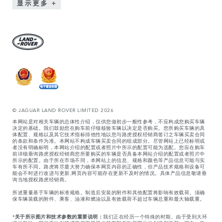
显示更多
© JAGUAR LAND ROVER LIMITED 2026
本网站是对相关车辆的总体性介绍，仅供您做初步一般性参考，不应构成您购买车辆
决定的基础。我们鼓励您在购车前仔细核验车辆以决定是否购买。您所购买车辆的具
体配置、规格以及其它技术指标排他性地以您与路虎授权经销商签订之车辆买卖合同
的条款和条件为准。本网站不构成车辆买卖合同的组成部分。尽管网站上已经标明或
者没有明确标明，本网站介绍的配置或者照片中所示的配置可能为选配。您应在购车
前详细垂询路虎授权经销商您所要购买的车辆是否具备本网站介绍的配置或者照片中
所示的配置。由于所在市场不同，本网站上的信息、规格和颜色等产品信息可能与实
车有所不同。路虎将尽最大努力确保本网页内容的正确性，但产品技术规格和设备可
能会不时进行改进与更新,网页内容可能存在更新不及时的情况。具体产品信息敬请垂
询当地授权路虎经销商。
所述重量基于车辆的标准规格。制造后安装的附件和其他配置将影响有效载荷。须确
保车辆装载的附件、乘客、油液和燃油以及有效载荷不超过车辆总重和最大轴载重。
*
关于所示图片和技术参数的重要说明：
我们正在经历一个特殊的时期。由于受到大环