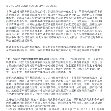
© JAGUAR LAND ROVER LIMITED 2026
本网站是对相关车辆的总体性介绍，仅供您做初步一般性参考，不应构成您购买车辆
决定的基础。我们鼓励您在购车前仔细核验车辆以决定是否购买。您所购买车辆的具
体配置、规格以及其它技术指标排他性地以您与路虎授权经销商签订之车辆买卖合同
的条款和条件为准。本网站不构成车辆买卖合同的组成部分。尽管网站上已经标明或
者没有明确标明，本网站介绍的配置或者照片中所示的配置可能为选配。您应在购车
前详细垂询路虎授权经销商您所要购买的车辆是否具备本网站介绍的配置或者照片中
所示的配置。由于所在市场不同，本网站上的信息、规格和颜色等产品信息可能与实
车有所不同。路虎将尽最大努力确保本网页内容的正确性，但产品技术规格和设备可
能会不时进行改进与更新,网页内容可能存在更新不及时的情况。具体产品信息敬请垂
询当地授权路虎经销商。
所述重量基于车辆的标准规格。制造后安装的附件和其他配置将影响有效载荷。须确
保车辆装载的附件、乘客、油液和燃油以及有效载荷不超过车辆总重和最大轴载重。
*
关于所示图片和技术参数的重要说明：
我们正在经历一个特殊的时期。由于受到大环
境的影响，我们无法创建或不得不延迟当前车型年款新图片的创建和更新。现在，微
芯片短缺带来的全球性影响也进一步对规格的构建、选装配置和新款车型发布时间造
成了影响。请注意，这个特殊事件结束前，新款车型的部分图片无法完全更新。配
置、选装配置、饰件和配色方案将与部分所示图片不一致。
捷豹路虎有限公司不断探索新方法，以持续改善其汽车、零件和附件的参数规格、设
计及制造，因此，改变时有发生，我们保留更改权，恕不另行通知。对于不同的车型
年款，某些功能可能会因选配和标准配置而不同。本网站上的信息、规格、发动机和
颜色全部以欧洲规格为基础，在不同的市场上可能有所不同，如有更改，恕不另行通
知。某些展示车辆可能配有并非全球发售的选装配置和由授权经销商安装的附件。请
与当地授权经销商联系，了解当地的供货情况和实际价格。
上述信息中所提及的“真皮”材质是由真皮及合成皮革组成，不同材质的真皮和合成皮革
的组成比例和包裹范围有差别，具体情况以中国实际上市产品为准。如对皮质组成比
例和包裹范围有疑问请咨询路虎授权经销商。
*所列的厂商建议零售价（含增值税）仅供参考，并未包含 2016 年 12 月 1 日起生效