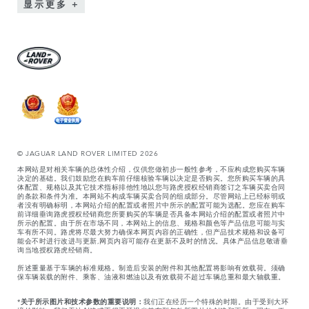
显示更多
© JAGUAR LAND ROVER LIMITED 2026
本网站是对相关车辆的总体性介绍，仅供您做初步一般性参考，不应构成您购买车辆
决定的基础。我们鼓励您在购车前仔细核验车辆以决定是否购买。您所购买车辆的具
体配置、规格以及其它技术指标排他性地以您与路虎授权经销商签订之车辆买卖合同
的条款和条件为准。本网站不构成车辆买卖合同的组成部分。尽管网站上已经标明或
者没有明确标明，本网站介绍的配置或者照片中所示的配置可能为选配。您应在购车
前详细垂询路虎授权经销商您所要购买的车辆是否具备本网站介绍的配置或者照片中
所示的配置。由于所在市场不同，本网站上的信息、规格和颜色等产品信息可能与实
车有所不同。路虎将尽最大努力确保本网页内容的正确性，但产品技术规格和设备可
能会不时进行改进与更新,网页内容可能存在更新不及时的情况。具体产品信息敬请垂
询当地授权路虎经销商。
所述重量基于车辆的标准规格。制造后安装的附件和其他配置将影响有效载荷。须确
保车辆装载的附件、乘客、油液和燃油以及有效载荷不超过车辆总重和最大轴载重。
*
关于所示图片和技术参数的重要说明：
我们正在经历一个特殊的时期。由于受到大环