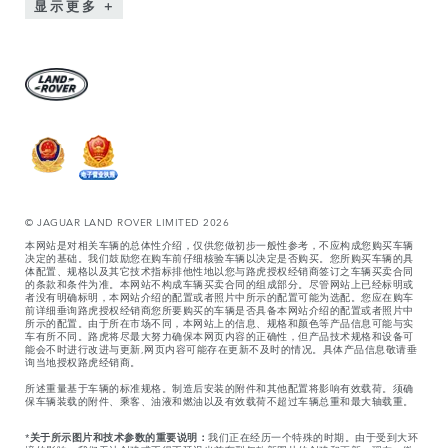
显示更多
© JAGUAR LAND ROVER LIMITED 2026
本网站是对相关车辆的总体性介绍，仅供您做初步一般性参考，不应构成您购买车辆
决定的基础。我们鼓励您在购车前仔细核验车辆以决定是否购买。您所购买车辆的具
体配置、规格以及其它技术指标排他性地以您与路虎授权经销商签订之车辆买卖合同
的条款和条件为准。本网站不构成车辆买卖合同的组成部分。尽管网站上已经标明或
者没有明确标明，本网站介绍的配置或者照片中所示的配置可能为选配。您应在购车
前详细垂询路虎授权经销商您所要购买的车辆是否具备本网站介绍的配置或者照片中
所示的配置。由于所在市场不同，本网站上的信息、规格和颜色等产品信息可能与实
车有所不同。路虎将尽最大努力确保本网页内容的正确性，但产品技术规格和设备可
能会不时进行改进与更新,网页内容可能存在更新不及时的情况。具体产品信息敬请垂
询当地授权路虎经销商。
所述重量基于车辆的标准规格。制造后安装的附件和其他配置将影响有效载荷。须确
保车辆装载的附件、乘客、油液和燃油以及有效载荷不超过车辆总重和最大轴载重。
*
关于所示图片和技术参数的重要说明：
我们正在经历一个特殊的时期。由于受到大环