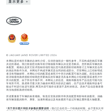
显示更多
© JAGUAR LAND ROVER LIMITED 2026
本网站是对相关车辆的总体性介绍，仅供您做初步一般性参考，不应构成您购买车辆
决定的基础。我们鼓励您在购车前仔细核验车辆以决定是否购买。您所购买车辆的具
体配置、规格以及其它技术指标排他性地以您与路虎授权经销商签订之车辆买卖合同
的条款和条件为准。本网站不构成车辆买卖合同的组成部分。尽管网站上已经标明或
者没有明确标明，本网站介绍的配置或者照片中所示的配置可能为选配。您应在购车
前详细垂询路虎授权经销商您所要购买的车辆是否具备本网站介绍的配置或者照片中
所示的配置。由于所在市场不同，本网站上的信息、规格和颜色等产品信息可能与实
车有所不同。路虎将尽最大努力确保本网页内容的正确性，但产品技术规格和设备可
能会不时进行改进与更新,网页内容可能存在更新不及时的情况。具体产品信息敬请垂
询当地授权路虎经销商。
所述重量基于车辆的标准规格。制造后安装的附件和其他配置将影响有效载荷。须确
保车辆装载的附件、乘客、油液和燃油以及有效载荷不超过车辆总重和最大轴载重。
*
关于所示图片和技术参数的重要说明：
我们正在经历一个特殊的时期。由于受到大环