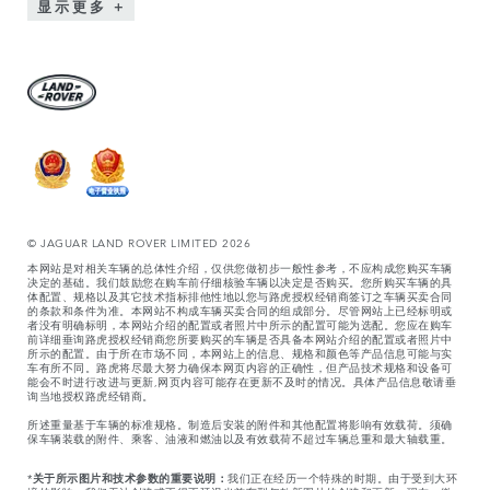
显示更多
© JAGUAR LAND ROVER LIMITED 2026
本网站是对相关车辆的总体性介绍，仅供您做初步一般性参考，不应构成您购买车辆
决定的基础。我们鼓励您在购车前仔细核验车辆以决定是否购买。您所购买车辆的具
体配置、规格以及其它技术指标排他性地以您与路虎授权经销商签订之车辆买卖合同
的条款和条件为准。本网站不构成车辆买卖合同的组成部分。尽管网站上已经标明或
者没有明确标明，本网站介绍的配置或者照片中所示的配置可能为选配。您应在购车
前详细垂询路虎授权经销商您所要购买的车辆是否具备本网站介绍的配置或者照片中
所示的配置。由于所在市场不同，本网站上的信息、规格和颜色等产品信息可能与实
车有所不同。路虎将尽最大努力确保本网页内容的正确性，但产品技术规格和设备可
能会不时进行改进与更新,网页内容可能存在更新不及时的情况。具体产品信息敬请垂
询当地授权路虎经销商。
所述重量基于车辆的标准规格。制造后安装的附件和其他配置将影响有效载荷。须确
保车辆装载的附件、乘客、油液和燃油以及有效载荷不超过车辆总重和最大轴载重。
*
关于所示图片和技术参数的重要说明：
我们正在经历一个特殊的时期。由于受到大环