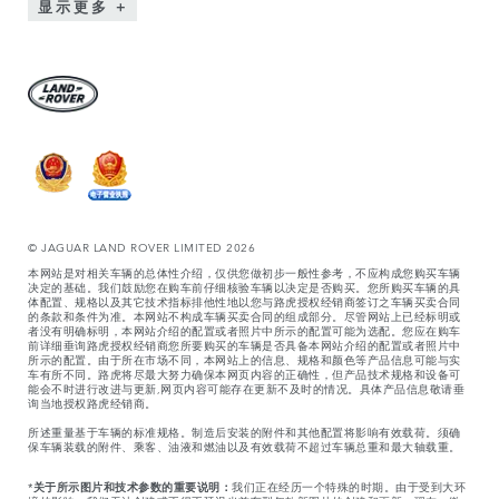
显示更多
© JAGUAR LAND ROVER LIMITED 2026
本网站是对相关车辆的总体性介绍，仅供您做初步一般性参考，不应构成您购买车辆
决定的基础。我们鼓励您在购车前仔细核验车辆以决定是否购买。您所购买车辆的具
体配置、规格以及其它技术指标排他性地以您与路虎授权经销商签订之车辆买卖合同
的条款和条件为准。本网站不构成车辆买卖合同的组成部分。尽管网站上已经标明或
者没有明确标明，本网站介绍的配置或者照片中所示的配置可能为选配。您应在购车
前详细垂询路虎授权经销商您所要购买的车辆是否具备本网站介绍的配置或者照片中
所示的配置。由于所在市场不同，本网站上的信息、规格和颜色等产品信息可能与实
车有所不同。路虎将尽最大努力确保本网页内容的正确性，但产品技术规格和设备可
能会不时进行改进与更新,网页内容可能存在更新不及时的情况。具体产品信息敬请垂
询当地授权路虎经销商。
所述重量基于车辆的标准规格。制造后安装的附件和其他配置将影响有效载荷。须确
保车辆装载的附件、乘客、油液和燃油以及有效载荷不超过车辆总重和最大轴载重。
*
关于所示图片和技术参数的重要说明：
我们正在经历一个特殊的时期。由于受到大环