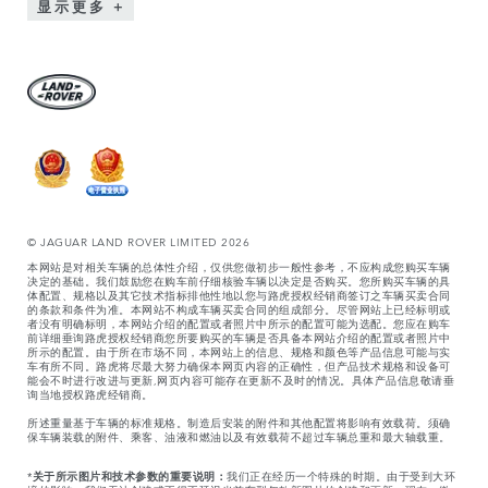
显示更多
© JAGUAR LAND ROVER LIMITED 2026
本网站是对相关车辆的总体性介绍，仅供您做初步一般性参考，不应构成您购买车辆
决定的基础。我们鼓励您在购车前仔细核验车辆以决定是否购买。您所购买车辆的具
体配置、规格以及其它技术指标排他性地以您与路虎授权经销商签订之车辆买卖合同
的条款和条件为准。本网站不构成车辆买卖合同的组成部分。尽管网站上已经标明或
者没有明确标明，本网站介绍的配置或者照片中所示的配置可能为选配。您应在购车
前详细垂询路虎授权经销商您所要购买的车辆是否具备本网站介绍的配置或者照片中
所示的配置。由于所在市场不同，本网站上的信息、规格和颜色等产品信息可能与实
车有所不同。路虎将尽最大努力确保本网页内容的正确性，但产品技术规格和设备可
能会不时进行改进与更新,网页内容可能存在更新不及时的情况。具体产品信息敬请垂
询当地授权路虎经销商。
所述重量基于车辆的标准规格。制造后安装的附件和其他配置将影响有效载荷。须确
保车辆装载的附件、乘客、油液和燃油以及有效载荷不超过车辆总重和最大轴载重。
*
关于所示图片和技术参数的重要说明：
我们正在经历一个特殊的时期。由于受到大环