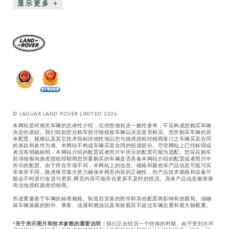
显示更多
© JAGUAR LAND ROVER LIMITED 2026
本网站是对相关车辆的总体性介绍，仅供您做初步一般性参考，不应构成您购买车辆
决定的基础。我们鼓励您在购车前仔细核验车辆以决定是否购买。您所购买车辆的具
体配置、规格以及其它技术指标排他性地以您与路虎授权经销商签订之车辆买卖合同
的条款和条件为准。本网站不构成车辆买卖合同的组成部分。尽管网站上已经标明或
者没有明确标明，本网站介绍的配置或者照片中所示的配置可能为选配。您应在购车
前详细垂询路虎授权经销商您所要购买的车辆是否具备本网站介绍的配置或者照片中
所示的配置。由于所在市场不同，本网站上的信息、规格和颜色等产品信息可能与实
车有所不同。路虎将尽最大努力确保本网页内容的正确性，但产品技术规格和设备可
能会不时进行改进与更新,网页内容可能存在更新不及时的情况。具体产品信息敬请垂
询当地授权路虎经销商。
所述重量基于车辆的标准规格。制造后安装的附件和其他配置将影响有效载荷。须确
保车辆装载的附件、乘客、油液和燃油以及有效载荷不超过车辆总重和最大轴载重。
*
关于所示图片和技术参数的重要说明：
我们正在经历一个特殊的时期。由于受到大环