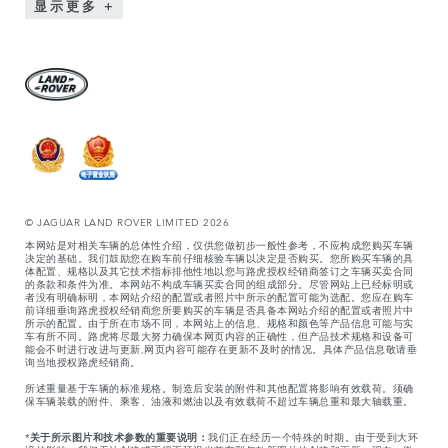
显示更多
© JAGUAR LAND ROVER LIMITED 2026
本网站是对相关车辆的总体性介绍，仅供您做初步一般性参考，不应构成您购买车辆
决定的基础。我们鼓励您在购车前仔细核验车辆以决定是否购买。您所购买车辆的具
体配置、规格以及其它技术指标排他性地以您与路虎授权经销商签订之车辆买卖合同
的条款和条件为准。本网站不构成车辆买卖合同的组成部分。尽管网站上已经标明或
者没有明确标明，本网站介绍的配置或者照片中所示的配置可能为选配。您应在购车
前详细垂询路虎授权经销商您所要购买的车辆是否具备本网站介绍的配置或者照片中
所示的配置。由于所在市场不同，本网站上的信息、规格和颜色等产品信息可能与实
车有所不同。路虎将尽最大努力确保本网页内容的正确性，但产品技术规格和设备可
能会不时进行改进与更新,网页内容可能存在更新不及时的情况。具体产品信息敬请垂
询当地授权路虎经销商。
所述重量基于车辆的标准规格。制造后安装的附件和其他配置将影响有效载荷。须确
保车辆装载的附件、乘客、油液和燃油以及有效载荷不超过车辆总重和最大轴载重。
*
关于所示图片和技术参数的重要说明：
我们正在经历一个特殊的时期。由于受到大环