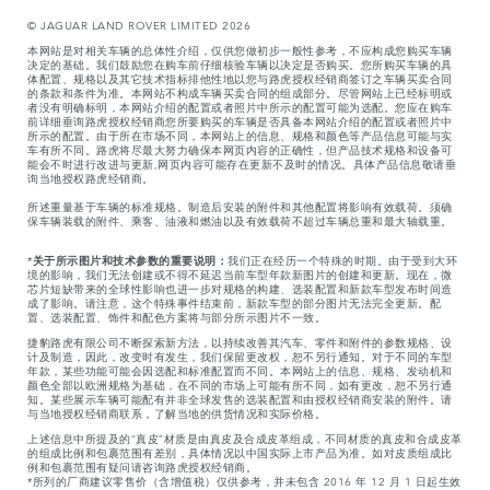
© JAGUAR LAND ROVER LIMITED 2026
本网站是对相关车辆的总体性介绍，仅供您做初步一般性参考，不应构成您购买车辆
决定的基础。我们鼓励您在购车前仔细核验车辆以决定是否购买。您所购买车辆的具
体配置、规格以及其它技术指标排他性地以您与路虎授权经销商签订之车辆买卖合同
的条款和条件为准。本网站不构成车辆买卖合同的组成部分。尽管网站上已经标明或
者没有明确标明，本网站介绍的配置或者照片中所示的配置可能为选配。您应在购车
前详细垂询路虎授权经销商您所要购买的车辆是否具备本网站介绍的配置或者照片中
所示的配置。由于所在市场不同，本网站上的信息、规格和颜色等产品信息可能与实
车有所不同。路虎将尽最大努力确保本网页内容的正确性，但产品技术规格和设备可
能会不时进行改进与更新,网页内容可能存在更新不及时的情况。具体产品信息敬请垂
询当地授权路虎经销商。
所述重量基于车辆的标准规格。制造后安装的附件和其他配置将影响有效载荷。须确
保车辆装载的附件、乘客、油液和燃油以及有效载荷不超过车辆总重和最大轴载重。
*
关于所示图片和技术参数的重要说明：
我们正在经历一个特殊的时期。由于受到大环
境的影响，我们无法创建或不得不延迟当前车型年款新图片的创建和更新。现在，微
芯片短缺带来的全球性影响也进一步对规格的构建、选装配置和新款车型发布时间造
成了影响。请注意，这个特殊事件结束前，新款车型的部分图片无法完全更新。配
置、选装配置、饰件和配色方案将与部分所示图片不一致。
捷豹路虎有限公司不断探索新方法，以持续改善其汽车、零件和附件的参数规格、设
计及制造，因此，改变时有发生，我们保留更改权，恕不另行通知。对于不同的车型
年款，某些功能可能会因选配和标准配置而不同。本网站上的信息、规格、发动机和
颜色全部以欧洲规格为基础，在不同的市场上可能有所不同，如有更改，恕不另行通
知。某些展示车辆可能配有并非全球发售的选装配置和由授权经销商安装的附件。请
与当地授权经销商联系，了解当地的供货情况和实际价格。
上述信息中所提及的“真皮”材质是由真皮及合成皮革组成，不同材质的真皮和合成皮革
的组成比例和包裹范围有差别，具体情况以中国实际上市产品为准。如对皮质组成比
例和包裹范围有疑问请咨询路虎授权经销商。
*所列的厂商建议零售价（含增值税）仅供参考，并未包含 2016 年 12 月 1 日起生效