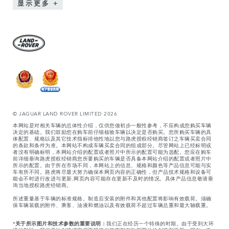
显示更多
© JAGUAR LAND ROVER LIMITED 2026
本网站是对相关车辆的总体性介绍，仅供您做初步一般性参考，不应构成您购买车辆
决定的基础。我们鼓励您在购车前仔细核验车辆以决定是否购买。您所购买车辆的具
体配置、规格以及其它技术指标排他性地以您与路虎授权经销商签订之车辆买卖合同
的条款和条件为准。本网站不构成车辆买卖合同的组成部分。尽管网站上已经标明或
者没有明确标明，本网站介绍的配置或者照片中所示的配置可能为选配。您应在购车
前详细垂询路虎授权经销商您所要购买的车辆是否具备本网站介绍的配置或者照片中
所示的配置。由于所在市场不同，本网站上的信息、规格和颜色等产品信息可能与实
车有所不同。路虎将尽最大努力确保本网页内容的正确性，但产品技术规格和设备可
能会不时进行改进与更新,网页内容可能存在更新不及时的情况。具体产品信息敬请垂
询当地授权路虎经销商。
所述重量基于车辆的标准规格。制造后安装的附件和其他配置将影响有效载荷。须确
保车辆装载的附件、乘客、油液和燃油以及有效载荷不超过车辆总重和最大轴载重。
*
关于所示图片和技术参数的重要说明：
我们正在经历一个特殊的时期。由于受到大环