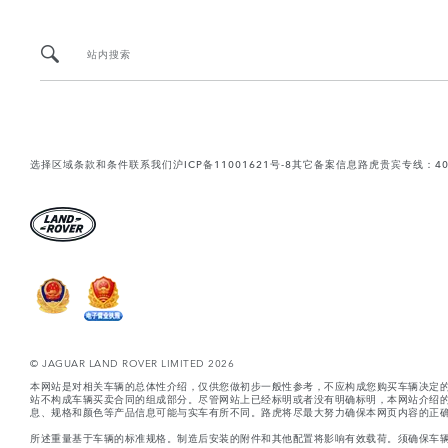
站内搜索
选择区域
条款和条件
联系我们
沪ICP备11001621号-8
其它备案信息
路虎贵宾专线：400-
© JAGUAR LAND ROVER LIMITED 2026
本网站是对相关车辆的总体性介绍，仅供您做初步一般性参考，不应构成您购买车辆决定
站不构成车辆买卖合同的组成部分。尽管网站上已经标明或者没有明确标明，本网站介绍
息、规格和颜色等产品信息可能与实车有所不同。路虎将尽最大努力确保本网页内容的正确
所述重量基于车辆的标准规格。制造后安装的附件和其他配置将影响有效载荷。须确保车