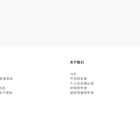
关于我们
JLR
能驭领系统
可持续发展
个人信息确认函
内容
经销商申请
客户须知
授权维修商申请