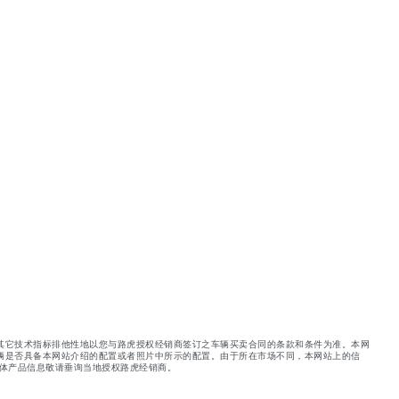
其它技术指标排他性地以您与路虎授权经销商签订之车辆买卖合同的条款和条件为准。本网
辆是否具备本网站介绍的配置或者照片中所示的配置。由于所在市场不同，本网站上的信
体产品信息敬请垂询当地授权路虎经销商。