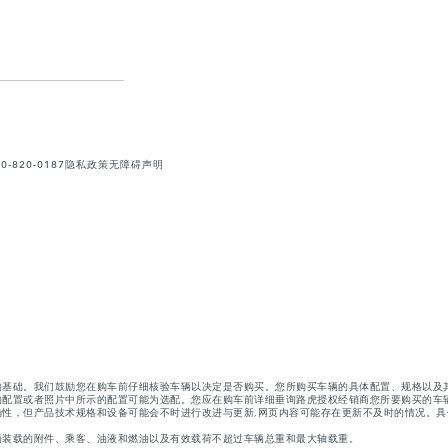
820-0187
隐私政策
无障碍声明
的基础。我们鼓励您在购车前仔细核验车辆以决定是否购买。您所购买车辆的具体配置、规格以及
的配置或者照片中所示的配置可能为选配。您应在购车前详细垂询路虎授权经销商您所要购买的车
性，但产品技术规格和设备可能会不时进行改进与更新,网页内容可能存在更新不及时的情况。具
辆装载的附件、乘客、油液和燃油以及有效载荷不超过车辆总重和最大轴载重。