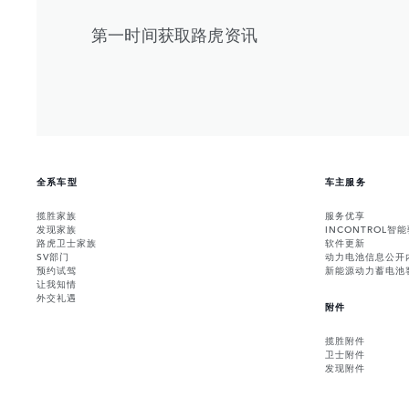
第一时间获取路虎资讯
全系车型
车主服务
揽胜家族
服务优享
发现家族
INCONTROL智
路虎卫士家族
软件更新
SV部门
动力电池信息公开
预约试驾
新能源动力蓄电池
让我知情
外交礼遇
附件
揽胜附件
卫士附件
发现附件