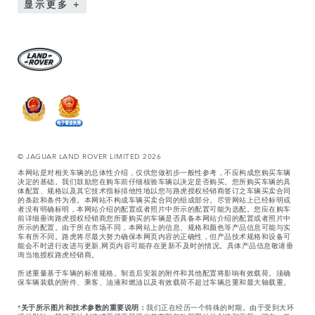
显示更多
© JAGUAR LAND ROVER LIMITED 2026
本网站是对相关车辆的总体性介绍，仅供您做初步一般性参考，不应构成您购买车辆
决定的基础。我们鼓励您在购车前仔细核验车辆以决定是否购买。您所购买车辆的具
体配置、规格以及其它技术指标排他性地以您与路虎授权经销商签订之车辆买卖合同
的条款和条件为准。本网站不构成车辆买卖合同的组成部分。尽管网站上已经标明或
者没有明确标明，本网站介绍的配置或者照片中所示的配置可能为选配。您应在购车
前详细垂询路虎授权经销商您所要购买的车辆是否具备本网站介绍的配置或者照片中
所示的配置。由于所在市场不同，本网站上的信息、规格和颜色等产品信息可能与实
车有所不同。路虎将尽最大努力确保本网页内容的正确性，但产品技术规格和设备可
能会不时进行改进与更新,网页内容可能存在更新不及时的情况。具体产品信息敬请垂
询当地授权路虎经销商。
所述重量基于车辆的标准规格。制造后安装的附件和其他配置将影响有效载荷。须确
保车辆装载的附件、乘客、油液和燃油以及有效载荷不超过车辆总重和最大轴载重。
*
关于所示图片和技术参数的重要说明：
我们正在经历一个特殊的时期。由于受到大环