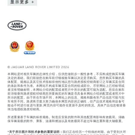
显示更多
© JAGUAR LAND ROVER LIMITED 2026
本网站是对相关车辆的总体性介绍，仅供您做初步一般性参考，不应构成您购买车辆
决定的基础。我们鼓励您在购车前仔细核验车辆以决定是否购买。您所购买车辆的具
体配置、规格以及其它技术指标排他性地以您与路虎授权经销商签订之车辆买卖合同
的条款和条件为准。本网站不构成车辆买卖合同的组成部分。尽管网站上已经标明或
者没有明确标明，本网站介绍的配置或者照片中所示的配置可能为选配。您应在购车
前详细垂询路虎授权经销商您所要购买的车辆是否具备本网站介绍的配置或者照片中
所示的配置。由于所在市场不同，本网站上的信息、规格和颜色等产品信息可能与实
车有所不同。路虎将尽最大努力确保本网页内容的正确性，但产品技术规格和设备可
能会不时进行改进与更新,网页内容可能存在更新不及时的情况。具体产品信息敬请垂
询当地授权路虎经销商。
所述重量基于车辆的标准规格。制造后安装的附件和其他配置将影响有效载荷。须确
保车辆装载的附件、乘客、油液和燃油以及有效载荷不超过车辆总重和最大轴载重。
*
关于所示图片和技术参数的重要说明：
我们正在经历一个特殊的时期。由于受到大环