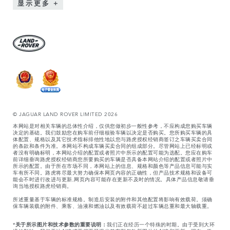
显示更多
© JAGUAR LAND ROVER LIMITED 2026
本网站是对相关车辆的总体性介绍，仅供您做初步一般性参考，不应构成您购买车辆
决定的基础。我们鼓励您在购车前仔细核验车辆以决定是否购买。您所购买车辆的具
体配置、规格以及其它技术指标排他性地以您与路虎授权经销商签订之车辆买卖合同
的条款和条件为准。本网站不构成车辆买卖合同的组成部分。尽管网站上已经标明或
者没有明确标明，本网站介绍的配置或者照片中所示的配置可能为选配。您应在购车
前详细垂询路虎授权经销商您所要购买的车辆是否具备本网站介绍的配置或者照片中
所示的配置。由于所在市场不同，本网站上的信息、规格和颜色等产品信息可能与实
车有所不同。路虎将尽最大努力确保本网页内容的正确性，但产品技术规格和设备可
能会不时进行改进与更新,网页内容可能存在更新不及时的情况。具体产品信息敬请垂
询当地授权路虎经销商。
所述重量基于车辆的标准规格。制造后安装的附件和其他配置将影响有效载荷。须确
保车辆装载的附件、乘客、油液和燃油以及有效载荷不超过车辆总重和最大轴载重。
*
关于所示图片和技术参数的重要说明：
我们正在经历一个特殊的时期。由于受到大环