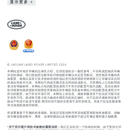
显示更多
© JAGUAR LAND ROVER LIMITED 2026
本网站是对相关车辆的总体性介绍，仅供您做初步一般性参考，不应构成您购买车辆
决定的基础。我们鼓励您在购车前仔细核验车辆以决定是否购买。您所购买车辆的具
体配置、规格以及其它技术指标排他性地以您与路虎授权经销商签订之车辆买卖合同
的条款和条件为准。本网站不构成车辆买卖合同的组成部分。尽管网站上已经标明或
者没有明确标明，本网站介绍的配置或者照片中所示的配置可能为选配。您应在购车
前详细垂询路虎授权经销商您所要购买的车辆是否具备本网站介绍的配置或者照片中
所示的配置。由于所在市场不同，本网站上的信息、规格和颜色等产品信息可能与实
车有所不同。路虎将尽最大努力确保本网页内容的正确性，但产品技术规格和设备可
能会不时进行改进与更新,网页内容可能存在更新不及时的情况。具体产品信息敬请垂
询当地授权路虎经销商。
所述重量基于车辆的标准规格。制造后安装的附件和其他配置将影响有效载荷。须确
保车辆装载的附件、乘客、油液和燃油以及有效载荷不超过车辆总重和最大轴载重。
*
关于所示图片和技术参数的重要说明：
我们正在经历一个特殊的时期。由于受到大环