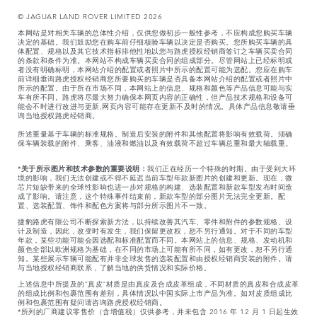
© JAGUAR LAND ROVER LIMITED 2026
本网站是对相关车辆的总体性介绍，仅供您做初步一般性参考，不应构成您购买车辆
决定的基础。我们鼓励您在购车前仔细核验车辆以决定是否购买。您所购买车辆的具
体配置、规格以及其它技术指标排他性地以您与路虎授权经销商签订之车辆买卖合同
的条款和条件为准。本网站不构成车辆买卖合同的组成部分。尽管网站上已经标明或
者没有明确标明，本网站介绍的配置或者照片中所示的配置可能为选配。您应在购车
前详细垂询路虎授权经销商您所要购买的车辆是否具备本网站介绍的配置或者照片中
所示的配置。由于所在市场不同，本网站上的信息、规格和颜色等产品信息可能与实
车有所不同。路虎将尽最大努力确保本网页内容的正确性，但产品技术规格和设备可
能会不时进行改进与更新,网页内容可能存在更新不及时的情况。具体产品信息敬请垂
询当地授权路虎经销商。
所述重量基于车辆的标准规格。制造后安装的附件和其他配置将影响有效载荷。须确
保车辆装载的附件、乘客、油液和燃油以及有效载荷不超过车辆总重和最大轴载重。
*
关于所示图片和技术参数的重要说明：
我们正在经历一个特殊的时期。由于受到大环
境的影响，我们无法创建或不得不延迟当前车型年款新图片的创建和更新。现在，微
芯片短缺带来的全球性影响也进一步对规格的构建、选装配置和新款车型发布时间造
成了影响。请注意，这个特殊事件结束前，新款车型的部分图片无法完全更新。配
置、选装配置、饰件和配色方案将与部分所示图片不一致。
捷豹路虎有限公司不断探索新方法，以持续改善其汽车、零件和附件的参数规格、设
计及制造，因此，改变时有发生，我们保留更改权，恕不另行通知。对于不同的车型
年款，某些功能可能会因选配和标准配置而不同。本网站上的信息、规格、发动机和
颜色全部以欧洲规格为基础，在不同的市场上可能有所不同，如有更改，恕不另行通
知。某些展示车辆可能配有并非全球发售的选装配置和由授权经销商安装的附件。请
与当地授权经销商联系，了解当地的供货情况和实际价格。
上述信息中所提及的“真皮”材质是由真皮及合成皮革组成，不同材质的真皮和合成皮革
的组成比例和包裹范围有差别，具体情况以中国实际上市产品为准。如对皮质组成比
例和包裹范围有疑问请咨询路虎授权经销商。
*所列的厂商建议零售价（含增值税）仅供参考，并未包含 2016 年 12 月 1 日起生效