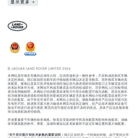
显示更多
© JAGUAR LAND ROVER LIMITED 2026
本网站是对相关车辆的总体性介绍，仅供您做初步一般性参考，不应构成您购买车辆
决定的基础。我们鼓励您在购车前仔细核验车辆以决定是否购买。您所购买车辆的具
体配置、规格以及其它技术指标排他性地以您与路虎授权经销商签订之车辆买卖合同
的条款和条件为准。本网站不构成车辆买卖合同的组成部分。尽管网站上已经标明或
者没有明确标明，本网站介绍的配置或者照片中所示的配置可能为选配。您应在购车
前详细垂询路虎授权经销商您所要购买的车辆是否具备本网站介绍的配置或者照片中
所示的配置。由于所在市场不同，本网站上的信息、规格和颜色等产品信息可能与实
车有所不同。路虎将尽最大努力确保本网页内容的正确性，但产品技术规格和设备可
能会不时进行改进与更新,网页内容可能存在更新不及时的情况。具体产品信息敬请垂
询当地授权路虎经销商。
所述重量基于车辆的标准规格。制造后安装的附件和其他配置将影响有效载荷。须确
保车辆装载的附件、乘客、油液和燃油以及有效载荷不超过车辆总重和最大轴载重。
*
关于所示图片和技术参数的重要说明：
我们正在经历一个特殊的时期。由于受到大环