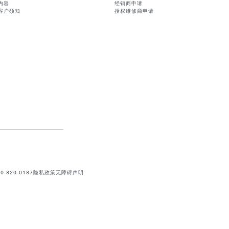
内容
经销商申请
客户须知
授权维修商申请
820-0187
隐私政策
无障碍声明