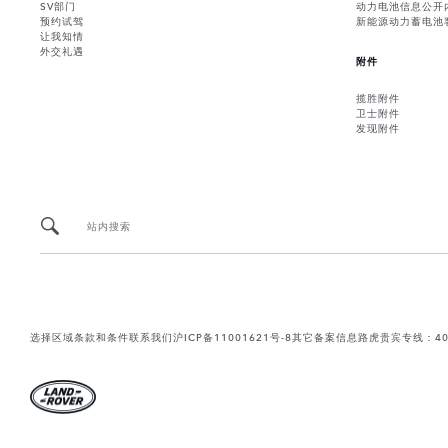
SV部门
动力电池信息公开
预约试驾
新能源动力蓄电池
让我知情
外交礼遇
附件
揽胜附件
卫士附件
发现附件
站内搜索
选择区域
条款和条件
联系我们
沪ICP备11001621号-8
其它备案信息
路虎贵宾专线：400-