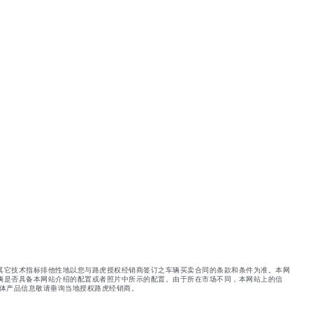
其它技术指标排他性地以您与路虎授权经销商签订之车辆买卖合同的条款和条件为准。本网
辆是否具备本网站介绍的配置或者照片中所示的配置。由于所在市场不同，本网站上的信
体产品信息敬请垂询当地授权路虎经销商。