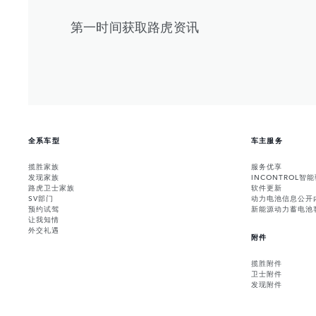
第一时间获取路虎资讯
全系车型
车主服务
揽胜家族
服务优享
发现家族
INCONTROL智
路虎卫士家族
软件更新
SV部门
动力电池信息公开
预约试驾
新能源动力蓄电池
让我知情
外交礼遇
附件
揽胜附件
卫士附件
发现附件