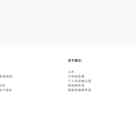
关于我们
JLR
能驭领系统
可持续发展
个人信息确认函
内容
经销商申请
客户须知
授权维修商申请