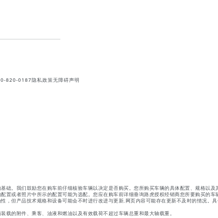
820-0187
隐私政策
无障碍声明
的基础。我们鼓励您在购车前仔细核验车辆以决定是否购买。您所购买车辆的具体配置、规格以及
的配置或者照片中所示的配置可能为选配。您应在购车前详细垂询路虎授权经销商您所要购买的车
性，但产品技术规格和设备可能会不时进行改进与更新,网页内容可能存在更新不及时的情况。具
辆装载的附件、乘客、油液和燃油以及有效载荷不超过车辆总重和最大轴载重。