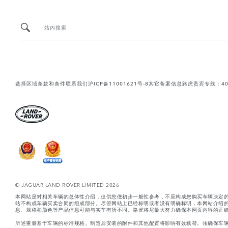
站内搜索
选择区域
条款和条件
联系我们
沪ICP备11001621号-8
其它备案信息
路虎贵宾专线：400-
© JAGUAR LAND ROVER LIMITED 2026
本网站是对相关车辆的总体性介绍，仅供您做初步一般性参考，不应构成您购买车辆决定
站不构成车辆买卖合同的组成部分。尽管网站上已经标明或者没有明确标明，本网站介绍
息、规格和颜色等产品信息可能与实车有所不同。路虎将尽最大努力确保本网页内容的正确
所述重量基于车辆的标准规格。制造后安装的附件和其他配置将影响有效载荷。须确保车