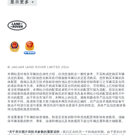
显示更多
© JAGUAR LAND ROVER LIMITED 2026
本网站是对相关车辆的总体性介绍，仅供您做初步一般性参考，不应构成您购买车辆
决定的基础。我们鼓励您在购车前仔细核验车辆以决定是否购买。您所购买车辆的具
体配置、规格以及其它技术指标排他性地以您与路虎授权经销商签订之车辆买卖合同
的条款和条件为准。本网站不构成车辆买卖合同的组成部分。尽管网站上已经标明或
者没有明确标明，本网站介绍的配置或者照片中所示的配置可能为选配。您应在购车
前详细垂询路虎授权经销商您所要购买的车辆是否具备本网站介绍的配置或者照片中
所示的配置。由于所在市场不同，本网站上的信息、规格和颜色等产品信息可能与实
车有所不同。路虎将尽最大努力确保本网页内容的正确性，但产品技术规格和设备可
能会不时进行改进与更新,网页内容可能存在更新不及时的情况。具体产品信息敬请垂
询当地授权路虎经销商。
所述重量基于车辆的标准规格。制造后安装的附件和其他配置将影响有效载荷。须确
保车辆装载的附件、乘客、油液和燃油以及有效载荷不超过车辆总重和最大轴载重。
*
关于所示图片和技术参数的重要说明：
我们正在经历一个特殊的时期。由于受到大环