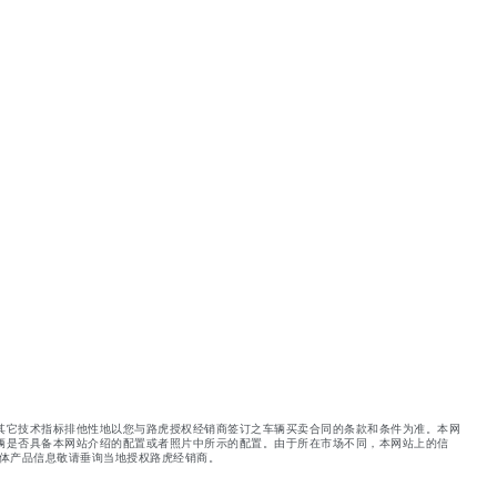
其它技术指标排他性地以您与路虎授权经销商签订之车辆买卖合同的条款和条件为准。本网
辆是否具备本网站介绍的配置或者照片中所示的配置。由于所在市场不同，本网站上的信
体产品信息敬请垂询当地授权路虎经销商。