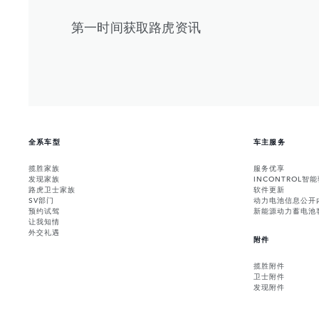
第一时间获取路虎资讯
全系车型
车主服务
揽胜家族
服务优享
发现家族
INCONTROL智
路虎卫士家族
软件更新
SV部门
动力电池信息公开
预约试驾
新能源动力蓄电池
让我知情
外交礼遇
附件
揽胜附件
卫士附件
发现附件