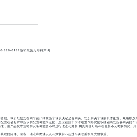
820-0187
隐私政策
无障碍声明
的基础。我们鼓励您在购车前仔细核验车辆以决定是否购买。您所购买车辆的具体配置、规格以及
的配置或者照片中所示的配置可能为选配。您应在购车前详细垂询路虎授权经销商您所要购买的车
性，但产品技术规格和设备可能会不时进行改进与更新,网页内容可能存在更新不及时的情况。具
辆装载的附件、乘客、油液和燃油以及有效载荷不超过车辆总重和最大轴载重。