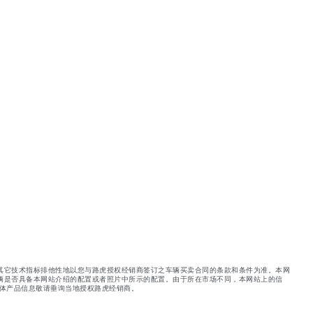
其它技术指标排他性地以您与路虎授权经销商签订之车辆买卖合同的条款和条件为准。本网
辆是否具备本网站介绍的配置或者照片中所示的配置。由于所在市场不同，本网站上的信
体产品信息敬请垂询当地授权路虎经销商。