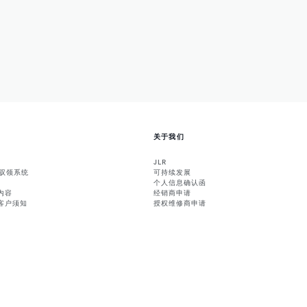
关于我们
JLR
能驭领系统
可持续发展
个人信息确认函
内容
经销商申请
客户须知
授权维修商申请