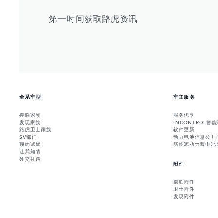
第一时间获取路虎资讯
全系车型
车主服务
揽胜家族
服务优享
发现家族
INCONTROL智
路虎卫士家族
软件更新
SV部门
动力电池信息公开
预约试驾
新能源动力蓄电池
让我知情
外交礼遇
附件
揽胜附件
卫士附件
发现附件