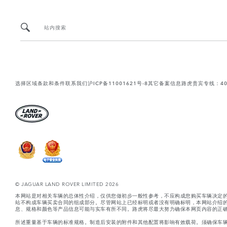
站内搜索
选择区域
条款和条件
联系我们
沪ICP备11001621号-8
其它备案信息
路虎贵宾专线：400-
© JAGUAR LAND ROVER LIMITED 2026
本网站是对相关车辆的总体性介绍，仅供您做初步一般性参考，不应构成您购买车辆决定
站不构成车辆买卖合同的组成部分。尽管网站上已经标明或者没有明确标明，本网站介绍
息、规格和颜色等产品信息可能与实车有所不同。路虎将尽最大努力确保本网页内容的正确
所述重量基于车辆的标准规格。制造后安装的附件和其他配置将影响有效载荷。须确保车