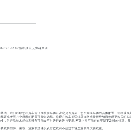
820-0187
隐私政策
无障碍声明
的基础。我们鼓励您在购车前仔细核验车辆以决定是否购买。您所购买车辆的具体配置、规格以及
的配置或者照片中所示的配置可能为选配。您应在购车前详细垂询路虎授权经销商您所要购买的车
性，但产品技术规格和设备可能会不时进行改进与更新,网页内容可能存在更新不及时的情况。具
辆装载的附件、乘客、油液和燃油以及有效载荷不超过车辆总重和最大轴载重。