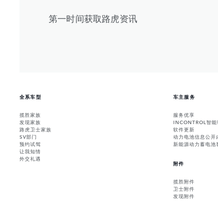
第一时间获取路虎资讯
全系车型
车主服务
揽胜家族
服务优享
发现家族
INCONTROL智
路虎卫士家族
软件更新
SV部门
动力电池信息公开
预约试驾
新能源动力蓄电池
让我知情
外交礼遇
附件
揽胜附件
卫士附件
发现附件