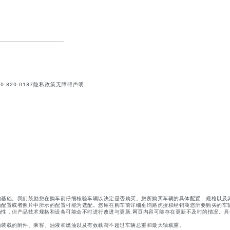
820-0187
隐私政策
无障碍声明
的基础。我们鼓励您在购车前仔细核验车辆以决定是否购买。您所购买车辆的具体配置、规格以及
的配置或者照片中所示的配置可能为选配。您应在购车前详细垂询路虎授权经销商您所要购买的车
性，但产品技术规格和设备可能会不时进行改进与更新,网页内容可能存在更新不及时的情况。具
辆装载的附件、乘客、油液和燃油以及有效载荷不超过车辆总重和最大轴载重。