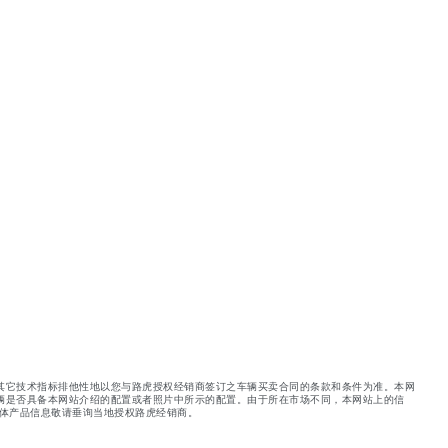
其它技术指标排他性地以您与路虎授权经销商签订之车辆买卖合同的条款和条件为准。本网
辆是否具备本网站介绍的配置或者照片中所示的配置。由于所在市场不同，本网站上的信
体产品信息敬请垂询当地授权路虎经销商。