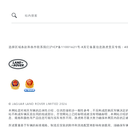
站内搜索
选择区域
条款和条件
联系我们
沪ICP备11001621号-8
其它备案信息
路虎贵宾专线：400-
© JAGUAR LAND ROVER LIMITED 2026
本网站是对相关车辆的总体性介绍，仅供您做初步一般性参考，不应构成您购买车辆决定
站不构成车辆买卖合同的组成部分。尽管网站上已经标明或者没有明确标明，本网站介绍
息、规格和颜色等产品信息可能与实车有所不同。路虎将尽最大努力确保本网页内容的正确
所述重量基于车辆的标准规格。制造后安装的附件和其他配置将影响有效载荷。须确保车