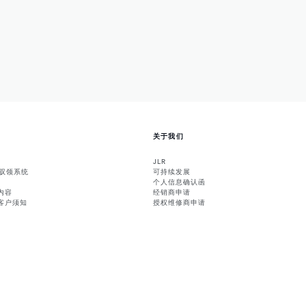
关于我们
JLR
能驭领系统
可持续发展
个人信息确认函
内容
经销商申请
客户须知
授权维修商申请