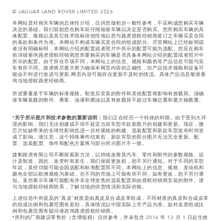
© JAGUAR LAND ROVER LIMITED 2026
本网站是对相关车辆的总体性介绍，仅供您做初步一般性参考，不应构成您购买车辆
决定的基础。我们鼓励您在购车前仔细核验车辆以决定是否购买。您所购买车辆的具
体配置、规格以及其它技术指标排他性地以您与路虎授权经销商签订之车辆买卖合同
的条款和条件为准。本网站不构成车辆买卖合同的组成部分。尽管网站上已经标明或
者没有明确标明，本网站介绍的配置或者照片中所示的配置可能为选配。您应在购车
前详细垂询路虎授权经销商您所要购买的车辆是否具备本网站介绍的配置或者照片中
所示的配置。由于所在市场不同，本网站上的信息、规格和颜色等产品信息可能与实
车有所不同。路虎将尽最大努力确保本网页内容的正确性，但产品技术规格和设备可
能会不时进行改进与更新,网页内容可能存在更新不及时的情况。具体产品信息敬请垂
询当地授权路虎经销商。
所述重量基于车辆的标准规格。制造后安装的附件和其他配置将影响有效载荷。须确
保车辆装载的附件、乘客、油液和燃油以及有效载荷不超过车辆总重和最大轴载重。
*
关于所示图片和技术参数的重要说明：
我们正在经历一个特殊的时期。由于受到大环
境的影响，我们无法创建或不得不延迟当前车型年款新图片的创建和更新。现在，微
芯片短缺带来的全球性影响也进一步对规格的构建、选装配置和新款车型发布时间造
成了影响。请注意，这个特殊事件结束前，新款车型的部分图片无法完全更新。配
置、选装配置、饰件和配色方案将与部分所示图片不一致。
捷豹路虎有限公司不断探索新方法，以持续改善其汽车、零件和附件的参数规格、设
计及制造，因此，改变时有发生，我们保留更改权，恕不另行通知。对于不同的车型
年款，某些功能可能会因选配和标准配置而不同。本网站上的信息、规格、发动机和
颜色全部以欧洲规格为基础，在不同的市场上可能有所不同，如有更改，恕不另行通
知。某些展示车辆可能配有并非全球发售的选装配置和由授权经销商安装的附件。请
与当地授权经销商联系，了解当地的供货情况和实际价格。
上述信息中所提及的“真皮”材质是由真皮及合成皮革组成，不同材质的真皮和合成皮革
的组成比例和包裹范围有差别，具体情况以中国实际上市产品为准。如对皮质组成比
例和包裹范围有疑问请咨询路虎授权经销商。
*所列的厂商建议零售价（含增值税）仅供参考，并未包含 2016 年 12 月 1 日起生效