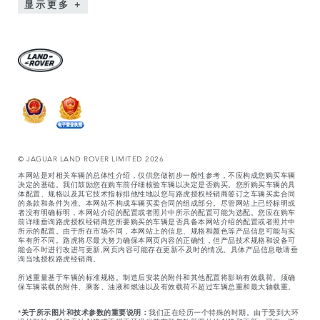
显示更多
© JAGUAR LAND ROVER LIMITED 2026
本网站是对相关车辆的总体性介绍，仅供您做初步一般性参考，不应构成您购买车辆
决定的基础。我们鼓励您在购车前仔细核验车辆以决定是否购买。您所购买车辆的具
体配置、规格以及其它技术指标排他性地以您与路虎授权经销商签订之车辆买卖合同
的条款和条件为准。本网站不构成车辆买卖合同的组成部分。尽管网站上已经标明或
者没有明确标明，本网站介绍的配置或者照片中所示的配置可能为选配。您应在购车
前详细垂询路虎授权经销商您所要购买的车辆是否具备本网站介绍的配置或者照片中
所示的配置。由于所在市场不同，本网站上的信息、规格和颜色等产品信息可能与实
车有所不同。路虎将尽最大努力确保本网页内容的正确性，但产品技术规格和设备可
能会不时进行改进与更新,网页内容可能存在更新不及时的情况。具体产品信息敬请垂
询当地授权路虎经销商。
所述重量基于车辆的标准规格。制造后安装的附件和其他配置将影响有效载荷。须确
保车辆装载的附件、乘客、油液和燃油以及有效载荷不超过车辆总重和最大轴载重。
*
关于所示图片和技术参数的重要说明：
我们正在经历一个特殊的时期。由于受到大环