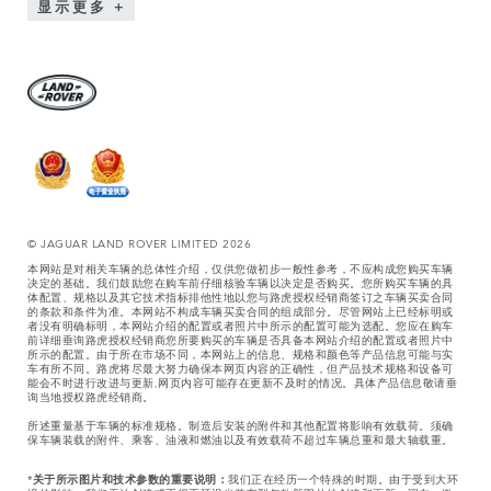
显示更多
© JAGUAR LAND ROVER LIMITED 2026
本网站是对相关车辆的总体性介绍，仅供您做初步一般性参考，不应构成您购买车辆
决定的基础。我们鼓励您在购车前仔细核验车辆以决定是否购买。您所购买车辆的具
体配置、规格以及其它技术指标排他性地以您与路虎授权经销商签订之车辆买卖合同
的条款和条件为准。本网站不构成车辆买卖合同的组成部分。尽管网站上已经标明或
者没有明确标明，本网站介绍的配置或者照片中所示的配置可能为选配。您应在购车
前详细垂询路虎授权经销商您所要购买的车辆是否具备本网站介绍的配置或者照片中
所示的配置。由于所在市场不同，本网站上的信息、规格和颜色等产品信息可能与实
车有所不同。路虎将尽最大努力确保本网页内容的正确性，但产品技术规格和设备可
能会不时进行改进与更新,网页内容可能存在更新不及时的情况。具体产品信息敬请垂
询当地授权路虎经销商。
所述重量基于车辆的标准规格。制造后安装的附件和其他配置将影响有效载荷。须确
保车辆装载的附件、乘客、油液和燃油以及有效载荷不超过车辆总重和最大轴载重。
*
关于所示图片和技术参数的重要说明：
我们正在经历一个特殊的时期。由于受到大环