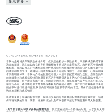
显示更多
© JAGUAR LAND ROVER LIMITED 2026
本网站是对相关车辆的总体性介绍，仅供您做初步一般性参考，不应构成您购买车辆
决定的基础。我们鼓励您在购车前仔细核验车辆以决定是否购买。您所购买车辆的具
体配置、规格以及其它技术指标排他性地以您与路虎授权经销商签订之车辆买卖合同
的条款和条件为准。本网站不构成车辆买卖合同的组成部分。尽管网站上已经标明或
者没有明确标明，本网站介绍的配置或者照片中所示的配置可能为选配。您应在购车
前详细垂询路虎授权经销商您所要购买的车辆是否具备本网站介绍的配置或者照片中
所示的配置。由于所在市场不同，本网站上的信息、规格和颜色等产品信息可能与实
车有所不同。路虎将尽最大努力确保本网页内容的正确性，但产品技术规格和设备可
能会不时进行改进与更新,网页内容可能存在更新不及时的情况。具体产品信息敬请垂
询当地授权路虎经销商。
所述重量基于车辆的标准规格。制造后安装的附件和其他配置将影响有效载荷。须确
保车辆装载的附件、乘客、油液和燃油以及有效载荷不超过车辆总重和最大轴载重。
*
关于所示图片和技术参数的重要说明：
我们正在经历一个特殊的时期。由于受到大环