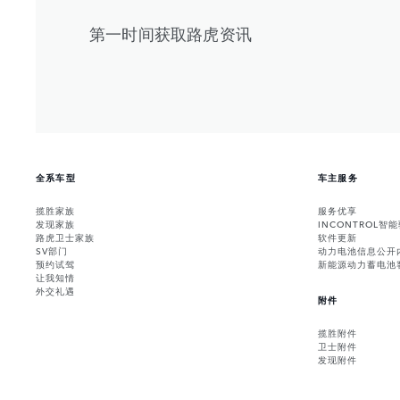
第一时间获取路虎资讯
全系车型
车主服务
揽胜家族
服务优享
发现家族
INCONTROL智
路虎卫士家族
软件更新
SV部门
动力电池信息公开
预约试驾
新能源动力蓄电池
让我知情
外交礼遇
附件
揽胜附件
卫士附件
发现附件