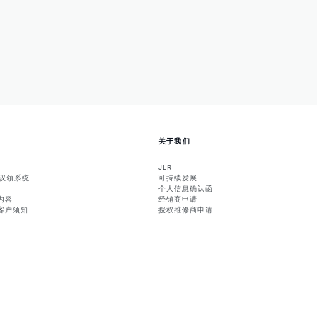
关于我们
JLR
能驭领系统
可持续发展
个人信息确认函
内容
经销商申请
客户须知
授权维修商申请