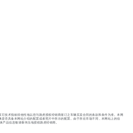
其它技术指标排他性地以您与路虎授权经销商签订之车辆买卖合同的条款和条件为准。本网
辆是否具备本网站介绍的配置或者照片中所示的配置。由于所在市场不同，本网站上的信
体产品信息敬请垂询当地授权路虎经销商。