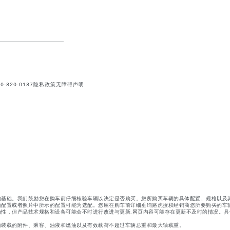
820-0187
隐私政策
无障碍声明
的基础。我们鼓励您在购车前仔细核验车辆以决定是否购买。您所购买车辆的具体配置、规格以及
的配置或者照片中所示的配置可能为选配。您应在购车前详细垂询路虎授权经销商您所要购买的车
性，但产品技术规格和设备可能会不时进行改进与更新,网页内容可能存在更新不及时的情况。具
辆装载的附件、乘客、油液和燃油以及有效载荷不超过车辆总重和最大轴载重。