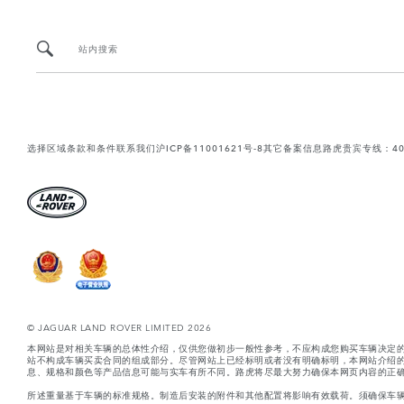
站内搜索
选择区域
条款和条件
联系我们
沪ICP备11001621号-8
其它备案信息
路虎贵宾专线：400-
© JAGUAR LAND ROVER LIMITED 2026
本网站是对相关车辆的总体性介绍，仅供您做初步一般性参考，不应构成您购买车辆决定
站不构成车辆买卖合同的组成部分。尽管网站上已经标明或者没有明确标明，本网站介绍
息、规格和颜色等产品信息可能与实车有所不同。路虎将尽最大努力确保本网页内容的正确
所述重量基于车辆的标准规格。制造后安装的附件和其他配置将影响有效载荷。须确保车