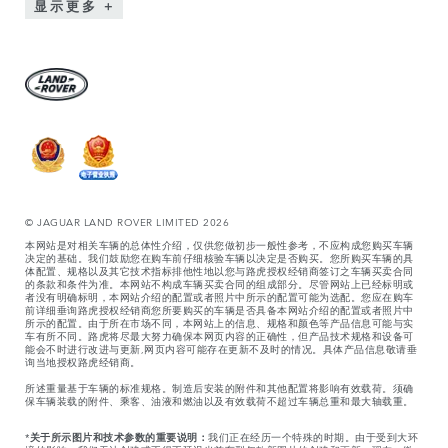
显示更多
© JAGUAR LAND ROVER LIMITED 2026
本网站是对相关车辆的总体性介绍，仅供您做初步一般性参考，不应构成您购买车辆
决定的基础。我们鼓励您在购车前仔细核验车辆以决定是否购买。您所购买车辆的具
体配置、规格以及其它技术指标排他性地以您与路虎授权经销商签订之车辆买卖合同
的条款和条件为准。本网站不构成车辆买卖合同的组成部分。尽管网站上已经标明或
者没有明确标明，本网站介绍的配置或者照片中所示的配置可能为选配。您应在购车
前详细垂询路虎授权经销商您所要购买的车辆是否具备本网站介绍的配置或者照片中
所示的配置。由于所在市场不同，本网站上的信息、规格和颜色等产品信息可能与实
车有所不同。路虎将尽最大努力确保本网页内容的正确性，但产品技术规格和设备可
能会不时进行改进与更新,网页内容可能存在更新不及时的情况。具体产品信息敬请垂
询当地授权路虎经销商。
所述重量基于车辆的标准规格。制造后安装的附件和其他配置将影响有效载荷。须确
保车辆装载的附件、乘客、油液和燃油以及有效载荷不超过车辆总重和最大轴载重。
*
关于所示图片和技术参数的重要说明：
我们正在经历一个特殊的时期。由于受到大环