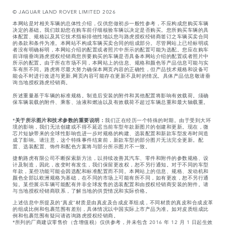
© JAGUAR LAND ROVER LIMITED 2026
本网站是对相关车辆的总体性介绍，仅供您做初步一般性参考，不应构成您购买车辆
决定的基础。我们鼓励您在购车前仔细核验车辆以决定是否购买。您所购买车辆的具
体配置、规格以及其它技术指标排他性地以您与路虎授权经销商签订之车辆买卖合同
的条款和条件为准。本网站不构成车辆买卖合同的组成部分。尽管网站上已经标明或
者没有明确标明，本网站介绍的配置或者照片中所示的配置可能为选配。您应在购车
前详细垂询路虎授权经销商您所要购买的车辆是否具备本网站介绍的配置或者照片中
所示的配置。由于所在市场不同，本网站上的信息、规格和颜色等产品信息可能与实
车有所不同。路虎将尽最大努力确保本网页内容的正确性，但产品技术规格和设备可
能会不时进行改进与更新,网页内容可能存在更新不及时的情况。具体产品信息敬请垂
询当地授权路虎经销商。
所述重量基于车辆的标准规格。制造后安装的附件和其他配置将影响有效载荷。须确
保车辆装载的附件、乘客、油液和燃油以及有效载荷不超过车辆总重和最大轴载重。
*
关于所示图片和技术参数的重要说明：
我们正在经历一个特殊的时期。由于受到大环
境的影响，我们无法创建或不得不延迟当前车型年款新图片的创建和更新。现在，微
芯片短缺带来的全球性影响也进一步对规格的构建、选装配置和新款车型发布时间造
成了影响。请注意，这个特殊事件结束前，新款车型的部分图片无法完全更新。配
置、选装配置、饰件和配色方案将与部分所示图片不一致。
捷豹路虎有限公司不断探索新方法，以持续改善其汽车、零件和附件的参数规格、设
计及制造，因此，改变时有发生，我们保留更改权，恕不另行通知。对于不同的车型
年款，某些功能可能会因选配和标准配置而不同。本网站上的信息、规格、发动机和
颜色全部以欧洲规格为基础，在不同的市场上可能有所不同，如有更改，恕不另行通
知。某些展示车辆可能配有并非全球发售的选装配置和由授权经销商安装的附件。请
与当地授权经销商联系，了解当地的供货情况和实际价格。
上述信息中所提及的“真皮”材质是由真皮及合成皮革组成，不同材质的真皮和合成皮革
的组成比例和包裹范围有差别，具体情况以中国实际上市产品为准。如对皮质组成比
例和包裹范围有疑问请咨询路虎授权经销商。
*所列的厂商建议零售价（含增值税）仅供参考，并未包含 2016 年 12 月 1 日起生效