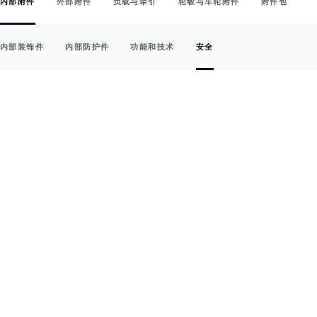
内部附件
外部附件
负载与牵引
轮毂与车轮附件
附件包
内部装饰件
内部防护件
功能和技术
安全