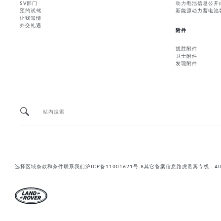
SV部门
动力电池信息公开
预约试驾
新能源动力蓄电池
让我知情
外交礼遇
附件
揽胜附件
卫士附件
发现附件
站内搜索
选择区域
条款和条件
联系我们
沪ICP备11001621号-8
其它备案信息
路虎贵宾专线：400-