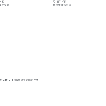
内容
经销商申请
客户须知
授权维修商申请
820-0187
隐私政策
无障碍声明