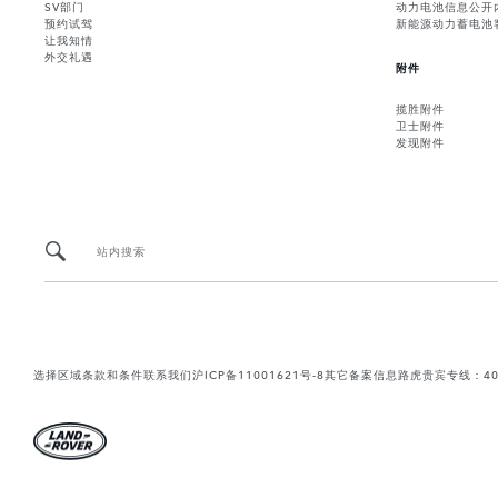
SV部门
动力电池信息公开
预约试驾
新能源动力蓄电池
让我知情
外交礼遇
附件
揽胜附件
卫士附件
发现附件
站内搜索
选择区域
条款和条件
联系我们
沪ICP备11001621号-8
其它备案信息
路虎贵宾专线：400-