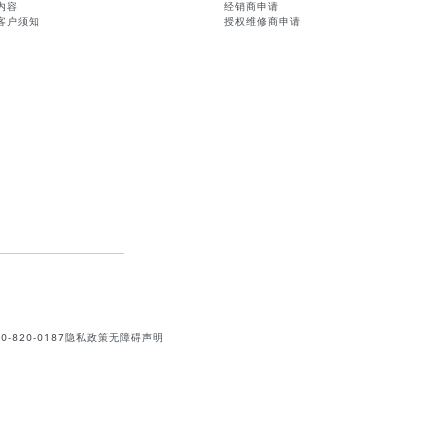
内容
经销商申请
客户须知
授权维修商申请
820-0187
隐私政策
无障碍声明