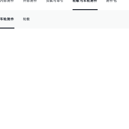
内部附件
外部附件
负载与牵引
轮毂与车轮附件
附件包
车轮附件
轮毂