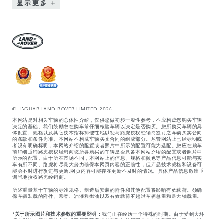
显示更多
© JAGUAR LAND ROVER LIMITED 2026
本网站是对相关车辆的总体性介绍，仅供您做初步一般性参考，不应构成您购买车辆
决定的基础。我们鼓励您在购车前仔细核验车辆以决定是否购买。您所购买车辆的具
体配置、规格以及其它技术指标排他性地以您与路虎授权经销商签订之车辆买卖合同
的条款和条件为准。本网站不构成车辆买卖合同的组成部分。尽管网站上已经标明或
者没有明确标明，本网站介绍的配置或者照片中所示的配置可能为选配。您应在购车
前详细垂询路虎授权经销商您所要购买的车辆是否具备本网站介绍的配置或者照片中
所示的配置。由于所在市场不同，本网站上的信息、规格和颜色等产品信息可能与实
车有所不同。路虎将尽最大努力确保本网页内容的正确性，但产品技术规格和设备可
能会不时进行改进与更新,网页内容可能存在更新不及时的情况。具体产品信息敬请垂
询当地授权路虎经销商。
所述重量基于车辆的标准规格。制造后安装的附件和其他配置将影响有效载荷。须确
保车辆装载的附件、乘客、油液和燃油以及有效载荷不超过车辆总重和最大轴载重。
*
关于所示图片和技术参数的重要说明：
我们正在经历一个特殊的时期。由于受到大环