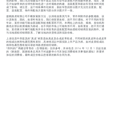
境的影响，我们无法创建或不得不延迟当前车型年款新图片的创建和更新。现在，微
芯片短缺带来的全球性影响也进一步对规格的构建、选装配置和新款车型发布时间造
成了影响。请注意，这个特殊事件结束前，新款车型的部分图片无法完全更新。配
置、选装配置、饰件和配色方案将与部分所示图片不一致。
捷豹路虎有限公司不断探索新方法，以持续改善其汽车、零件和附件的参数规格、设
计及制造，因此，改变时有发生，我们保留更改权，恕不另行通知。对于不同的车型
年款，某些功能可能会因选配和标准配置而不同。本网站上的信息、规格、发动机和
颜色全部以欧洲规格为基础，在不同的市场上可能有所不同，如有更改，恕不另行通
知。某些展示车辆可能配有并非全球发售的选装配置和由授权经销商安装的附件。请
与当地授权经销商联系，了解当地的供货情况和实际价格。
上述信息中所提及的“真皮”材质是由真皮及合成皮革组成，不同材质的真皮和合成皮革
的组成比例和包裹范围有差别，具体情况以中国实际上市产品为准。如对皮质组成比
例和包裹范围有疑问请咨询路虎授权经销商。
*所列的厂商建议零售价（含增值税）仅供参考，并未包含 2016 年 12 月 1 日起生效
的《财政部、国家税务总局关于对超豪华小汽车加征消费税有关事项的通知》所要求
加征的消费税，最终成交价格以您签署的购车合同为准。