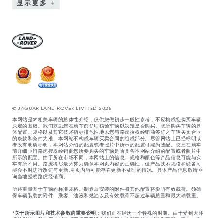
显示更多
© JAGUAR LAND ROVER LIMITED 2026
本网站是对相关车辆的总体性介绍，仅供您做初步一般性参考，不应构成您购买车辆
决定的基础。我们鼓励您在购车前仔细核验车辆以决定是否购买。您所购买车辆的具
体配置、规格以及其它技术指标排他性地以您与路虎授权经销商签订之车辆买卖合同
的条款和条件为准。本网站不构成车辆买卖合同的组成部分。尽管网站上已经标明或
者没有明确标明，本网站介绍的配置或者照片中所示的配置可能为选配。您应在购车
前详细垂询路虎授权经销商您所要购买的车辆是否具备本网站介绍的配置或者照片中
所示的配置。由于所在市场不同，本网站上的信息、规格和颜色等产品信息可能与实
车有所不同。路虎将尽最大努力确保本网页内容的正确性，但产品技术规格和设备可
能会不时进行改进与更新,网页内容可能存在更新不及时的情况。具体产品信息敬请垂
询当地授权路虎经销商。
所述重量基于车辆的标准规格。制造后安装的附件和其他配置将影响有效载荷。须确
保车辆装载的附件、乘客、油液和燃油以及有效载荷不超过车辆总重和最大轴载重。
*
关于所示图片和技术参数的重要说明：
我们正在经历一个特殊的时期。由于受到大环