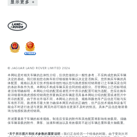
显示更多
© JAGUAR LAND ROVER LIMITED 2026
本网站是对相关车辆的总体性介绍，仅供您做初步一般性参考，不应构成您购买车辆
决定的基础。我们鼓励您在购车前仔细核验车辆以决定是否购买。您所购买车辆的具
体配置、规格以及其它技术指标排他性地以您与路虎授权经销商签订之车辆买卖合同
的条款和条件为准。本网站不构成车辆买卖合同的组成部分。尽管网站上已经标明或
者没有明确标明，本网站介绍的配置或者照片中所示的配置可能为选配。您应在购车
前详细垂询路虎授权经销商您所要购买的车辆是否具备本网站介绍的配置或者照片中
所示的配置。由于所在市场不同，本网站上的信息、规格和颜色等产品信息可能与实
车有所不同。路虎将尽最大努力确保本网页内容的正确性，但产品技术规格和设备可
能会不时进行改进与更新,网页内容可能存在更新不及时的情况。具体产品信息敬请垂
询当地授权路虎经销商。
所述重量基于车辆的标准规格。制造后安装的附件和其他配置将影响有效载荷。须确
保车辆装载的附件、乘客、油液和燃油以及有效载荷不超过车辆总重和最大轴载重。
*
关于所示图片和技术参数的重要说明：
我们正在经历一个特殊的时期。由于受到大环