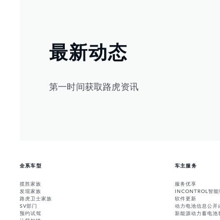
最新动态
第一时间获取路虎资讯
全系车型
车主服务
揽胜家族
服务优享
发现家族
INCONTROL智
路虎卫士家族
软件更新
SV部门
动力电池信息公开
预约试驾
新能源动力蓄电池
让我知情