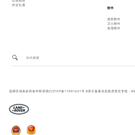
外交礼遇
附件
揽胜附件
卫士附件
发现附件
站内搜索
选择区域
条款和条件
联系我们
沪ICP备11001621号-8
其它备案信息
路虎贵宾专线：400-