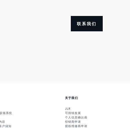
联系我们
关于我们
JLR
能驭领系统
可持续发展
个人信息确认函
内容
经销商申请
客户须知
授权维修商申请