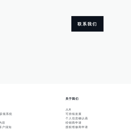
联系我们
关于我们
JLR
能驭领系统
可持续发展
个人信息确认函
内容
经销商申请
客户须知
授权维修商申请