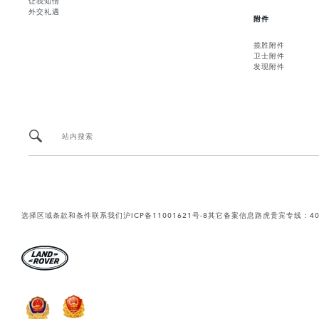
外交礼遇
附件
揽胜附件
卫士附件
发现附件
站内搜索
选择区域
条款和条件
联系我们
沪ICP备11001621号-8
其它备案信息
路虎贵宾专线：400-