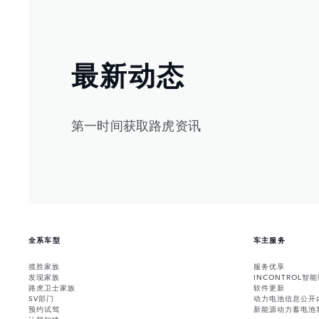
最新动态
第一时间获取路虎资讯
全系车型
车主服务
揽胜家族
服务优享
发现家族
INCONTROL智
路虎卫士家族
软件更新
SV部门
动力电池信息公开
预约试驾
新能源动力蓄电池
让我知情