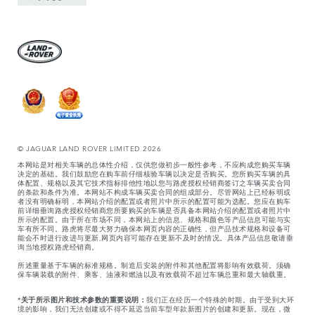
© JAGUAR LAND ROVER LIMITED 2026
本网站是对相关车辆的总体性介绍，仅供您做初步一般性参考，不应构成您购买车辆
决定的基础。我们鼓励您在购车前仔细核验车辆以决定是否购买。您所购买车辆的具
体配置、规格以及其它技术指标排他性地以您与路虎授权经销商签订之车辆买卖合同
的条款和条件为准。本网站不构成车辆买卖合同的组成部分。尽管网站上已经标明或
者没有明确标明，本网站介绍的配置或者照片中所示的配置可能为选配。您应在购车
前详细垂询路虎授权经销商您所要购买的车辆是否具备本网站介绍的配置或者照片中
所示的配置。由于所在市场不同，本网站上的信息、规格和颜色等产品信息可能与实
车有所不同。路虎将尽最大努力确保本网页内容的正确性，但产品技术规格和设备可
能会不时进行改进与更新,网页内容可能存在更新不及时的情况。具体产品信息敬请垂
询当地授权路虎经销商。
所述重量基于车辆的标准规格。制造后安装的附件和其他配置将影响有效载荷。须确
保车辆装载的附件、乘客、油液和燃油以及有效载荷不超过车辆总重和最大轴载重。
*
关于所示图片和技术参数的重要说明：
我们正在经历一个特殊的时期。由于受到大环
境的影响，我们无法创建或不得不延迟当前车型年款新图片的创建和更新。现在，微