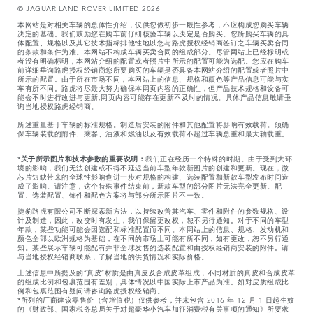
© JAGUAR LAND ROVER LIMITED 2026
本网站是对相关车辆的总体性介绍，仅供您做初步一般性参考，不应构成您购买车辆
决定的基础。我们鼓励您在购车前仔细核验车辆以决定是否购买。您所购买车辆的具
体配置、规格以及其它技术指标排他性地以您与路虎授权经销商签订之车辆买卖合同
的条款和条件为准。本网站不构成车辆买卖合同的组成部分。尽管网站上已经标明或
者没有明确标明，本网站介绍的配置或者照片中所示的配置可能为选配。您应在购车
前详细垂询路虎授权经销商您所要购买的车辆是否具备本网站介绍的配置或者照片中
所示的配置。由于所在市场不同，本网站上的信息、规格和颜色等产品信息可能与实
车有所不同。路虎将尽最大努力确保本网页内容的正确性，但产品技术规格和设备可
能会不时进行改进与更新,网页内容可能存在更新不及时的情况。具体产品信息敬请垂
询当地授权路虎经销商。
所述重量基于车辆的标准规格。制造后安装的附件和其他配置将影响有效载荷。须确
保车辆装载的附件、乘客、油液和燃油以及有效载荷不超过车辆总重和最大轴载重。
*
关于所示图片和技术参数的重要说明：
我们正在经历一个特殊的时期。由于受到大环
境的影响，我们无法创建或不得不延迟当前车型年款新图片的创建和更新。现在，微
芯片短缺带来的全球性影响也进一步对规格的构建、选装配置和新款车型发布时间造
成了影响。请注意，这个特殊事件结束前，新款车型的部分图片无法完全更新。配
置、选装配置、饰件和配色方案将与部分所示图片不一致。
捷豹路虎有限公司不断探索新方法，以持续改善其汽车、零件和附件的参数规格、设
计及制造，因此，改变时有发生，我们保留更改权，恕不另行通知。对于不同的车型
年款，某些功能可能会因选配和标准配置而不同。本网站上的信息、规格、发动机和
颜色全部以欧洲规格为基础，在不同的市场上可能有所不同，如有更改，恕不另行通
知。某些展示车辆可能配有并非全球发售的选装配置和由授权经销商安装的附件。请
与当地授权经销商联系，了解当地的供货情况和实际价格。
上述信息中所提及的“真皮”材质是由真皮及合成皮革组成，不同材质的真皮和合成皮革
的组成比例和包裹范围有差别，具体情况以中国实际上市产品为准。如对皮质组成比
例和包裹范围有疑问请咨询路虎授权经销商。
*所列的厂商建议零售价（含增值税）仅供参考，并未包含 2016 年 12 月 1 日起生效
的《财政部、国家税务总局关于对超豪华小汽车加征消费税有关事项的通知》所要求