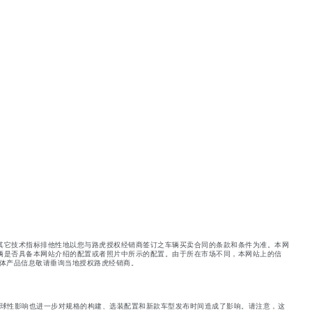
其它技术指标排他性地以您与路虎授权经销商签订之车辆买卖合同的条款和条件为准。本网
辆是否具备本网站介绍的配置或者照片中所示的配置。由于所在市场不同，本网站上的信
体产品信息敬请垂询当地授权路虎经销商。
球性影响也进一步对规格的构建、选装配置和新款车型发布时间造成了影响。请注意，这