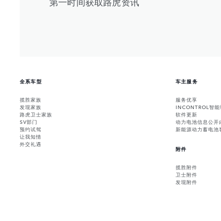
第一时间获取路虎资讯
全系车型
车主服务
揽胜家族
服务优享
发现家族
INCONTROL智
路虎卫士家族
软件更新
SV部门
动力电池信息公开
预约试驾
新能源动力蓄电池
让我知情
外交礼遇
附件
揽胜附件
卫士附件
发现附件