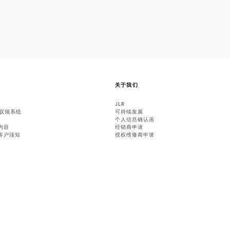
关于我们
JLR
能驭领系统
可持续发展
个人信息确认函
内容
经销商申请
客户须知
授权维修商申请