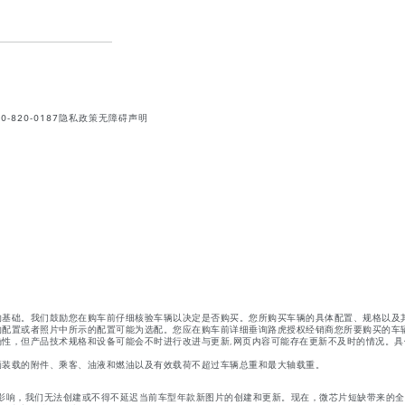
820-0187
隐私政策
无障碍声明
的基础。我们鼓励您在购车前仔细核验车辆以决定是否购买。您所购买车辆的具体配置、规格以及
的配置或者照片中所示的配置可能为选配。您应在购车前详细垂询路虎授权经销商您所要购买的车
性，但产品技术规格和设备可能会不时进行改进与更新,网页内容可能存在更新不及时的情况。具
辆装载的附件、乘客、油液和燃油以及有效载荷不超过车辆总重和最大轴载重。
影响，我们无法创建或不得不延迟当前车型年款新图片的创建和更新。现在，微芯片短缺带来的全