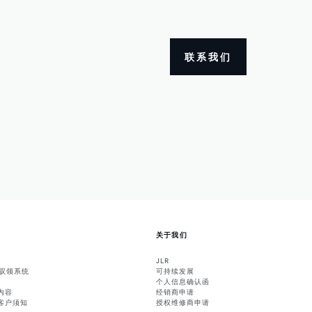
联系我们
关于我们
JLR
能驭领系统
可持续发展
个人信息确认函
内容
经销商申请
客户须知
授权维修商申请