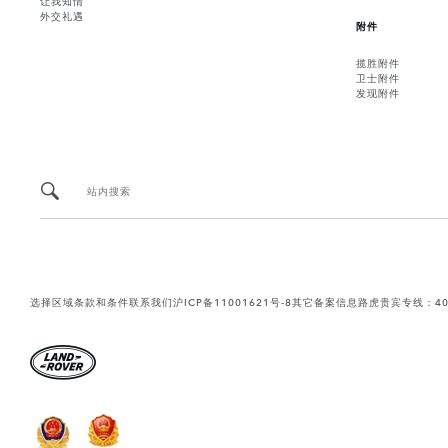
外交礼遇
附件
揽胜附件
卫士附件
发现附件
站内搜索
选择区域
条款和条件
联系我们
沪ICP备11001621号-8
其它备案信息
路虎贵宾专线：400-