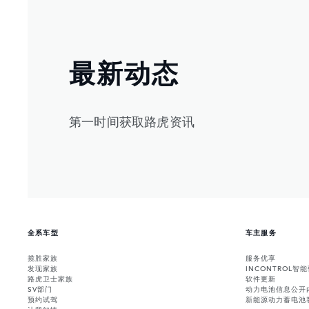
最新动态
第一时间获取路虎资讯
全系车型
车主服务
揽胜家族
服务优享
发现家族
INCONTROL智
路虎卫士家族
软件更新
SV部门
动力电池信息公开
预约试驾
新能源动力蓄电池
让我知情