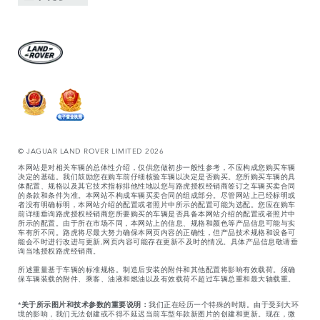
© JAGUAR LAND ROVER LIMITED 2026
本网站是对相关车辆的总体性介绍，仅供您做初步一般性参考，不应构成您购买车辆
决定的基础。我们鼓励您在购车前仔细核验车辆以决定是否购买。您所购买车辆的具
体配置、规格以及其它技术指标排他性地以您与路虎授权经销商签订之车辆买卖合同
的条款和条件为准。本网站不构成车辆买卖合同的组成部分。尽管网站上已经标明或
者没有明确标明，本网站介绍的配置或者照片中所示的配置可能为选配。您应在购车
前详细垂询路虎授权经销商您所要购买的车辆是否具备本网站介绍的配置或者照片中
所示的配置。由于所在市场不同，本网站上的信息、规格和颜色等产品信息可能与实
车有所不同。路虎将尽最大努力确保本网页内容的正确性，但产品技术规格和设备可
能会不时进行改进与更新,网页内容可能存在更新不及时的情况。具体产品信息敬请垂
询当地授权路虎经销商。
所述重量基于车辆的标准规格。制造后安装的附件和其他配置将影响有效载荷。须确
保车辆装载的附件、乘客、油液和燃油以及有效载荷不超过车辆总重和最大轴载重。
*
关于所示图片和技术参数的重要说明：
我们正在经历一个特殊的时期。由于受到大环
境的影响，我们无法创建或不得不延迟当前车型年款新图片的创建和更新。现在，微