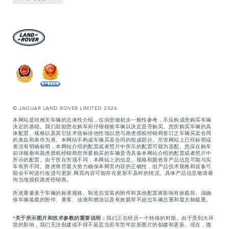
© JAGUAR LAND ROVER LIMITED 2026
本网站是对相关车辆的总体性介绍，仅供您做初步一般性参考，不应构成您购买车辆
决定的基础。我们鼓励您在购车前仔细核验车辆以决定是否购买。您所购买车辆的具
体配置、规格以及其它技术指标排他性地以您与路虎授权经销商签订之车辆买卖合同
的条款和条件为准。本网站不构成车辆买卖合同的组成部分。尽管网站上已经标明或
者没有明确标明，本网站介绍的配置或者照片中所示的配置可能为选配。您应在购车
前详细垂询路虎授权经销商您所要购买的车辆是否具备本网站介绍的配置或者照片中
所示的配置。由于所在市场不同，本网站上的信息、规格和颜色等产品信息可能与实
车有所不同。路虎将尽最大努力确保本网页内容的正确性，但产品技术规格和设备可
能会不时进行改进与更新,网页内容可能存在更新不及时的情况。具体产品信息敬请垂
询当地授权路虎经销商。
所述重量基于车辆的标准规格。制造后安装的附件和其他配置将影响有效载荷。须确
保车辆装载的附件、乘客、油液和燃油以及有效载荷不超过车辆总重和最大轴载重。
*
关于所示图片和技术参数的重要说明：
我们正在经历一个特殊的时期。由于受到大环
境的影响，我们无法创建或不得不延迟当前车型年款新图片的创建和更新。现在，微