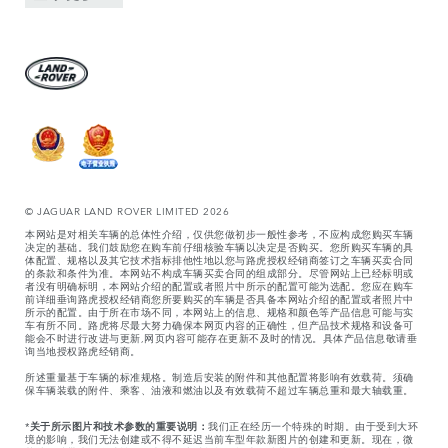
© JAGUAR LAND ROVER LIMITED 2026
本网站是对相关车辆的总体性介绍，仅供您做初步一般性参考，不应构成您购买车辆
决定的基础。我们鼓励您在购车前仔细核验车辆以决定是否购买。您所购买车辆的具
体配置、规格以及其它技术指标排他性地以您与路虎授权经销商签订之车辆买卖合同
的条款和条件为准。本网站不构成车辆买卖合同的组成部分。尽管网站上已经标明或
者没有明确标明，本网站介绍的配置或者照片中所示的配置可能为选配。您应在购车
前详细垂询路虎授权经销商您所要购买的车辆是否具备本网站介绍的配置或者照片中
所示的配置。由于所在市场不同，本网站上的信息、规格和颜色等产品信息可能与实
车有所不同。路虎将尽最大努力确保本网页内容的正确性，但产品技术规格和设备可
能会不时进行改进与更新,网页内容可能存在更新不及时的情况。具体产品信息敬请垂
询当地授权路虎经销商。
所述重量基于车辆的标准规格。制造后安装的附件和其他配置将影响有效载荷。须确
保车辆装载的附件、乘客、油液和燃油以及有效载荷不超过车辆总重和最大轴载重。
*
关于所示图片和技术参数的重要说明：
我们正在经历一个特殊的时期。由于受到大环
境的影响，我们无法创建或不得不延迟当前车型年款新图片的创建和更新。现在，微