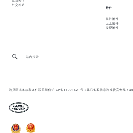
外交礼遇
附件
揽胜附件
卫士附件
发现附件
站内搜索
选择区域
条款和条件
联系我们
沪ICP备11001621号-8
其它备案信息
路虎贵宾专线：400-