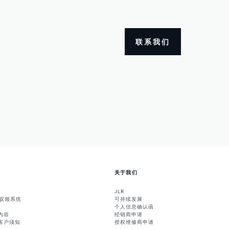
联系我们
关于我们
JLR
能驭领系统
可持续发展
个人信息确认函
内容
经销商申请
客户须知
授权维修商申请