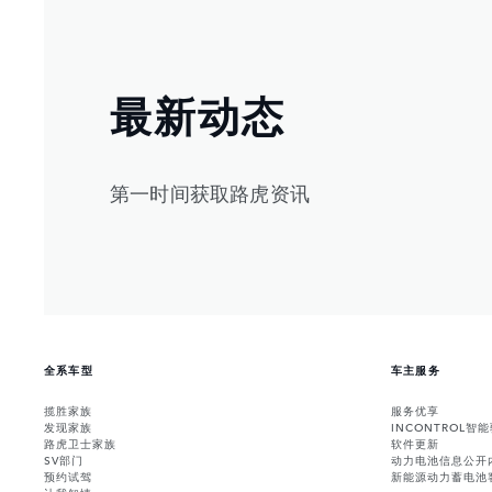
最新动态
第一时间获取路虎资讯
全系车型
车主服务
揽胜家族
服务优享
发现家族
INCONTROL智
路虎卫士家族
软件更新
SV部门
动力电池信息公开
预约试驾
新能源动力蓄电池
让我知情