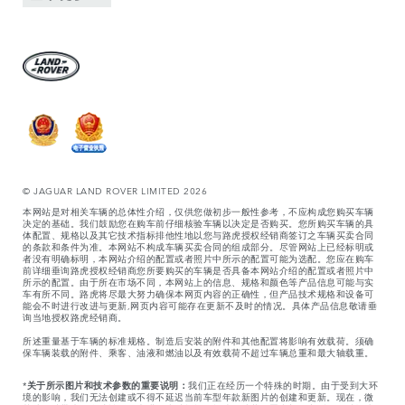
© JAGUAR LAND ROVER LIMITED 2026
本网站是对相关车辆的总体性介绍，仅供您做初步一般性参考，不应构成您购买车辆
决定的基础。我们鼓励您在购车前仔细核验车辆以决定是否购买。您所购买车辆的具
体配置、规格以及其它技术指标排他性地以您与路虎授权经销商签订之车辆买卖合同
的条款和条件为准。本网站不构成车辆买卖合同的组成部分。尽管网站上已经标明或
者没有明确标明，本网站介绍的配置或者照片中所示的配置可能为选配。您应在购车
前详细垂询路虎授权经销商您所要购买的车辆是否具备本网站介绍的配置或者照片中
所示的配置。由于所在市场不同，本网站上的信息、规格和颜色等产品信息可能与实
车有所不同。路虎将尽最大努力确保本网页内容的正确性，但产品技术规格和设备可
能会不时进行改进与更新,网页内容可能存在更新不及时的情况。具体产品信息敬请垂
询当地授权路虎经销商。
所述重量基于车辆的标准规格。制造后安装的附件和其他配置将影响有效载荷。须确
保车辆装载的附件、乘客、油液和燃油以及有效载荷不超过车辆总重和最大轴载重。
*
关于所示图片和技术参数的重要说明：
我们正在经历一个特殊的时期。由于受到大环
境的影响，我们无法创建或不得不延迟当前车型年款新图片的创建和更新。现在，微